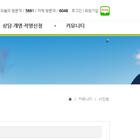
 오늘의 방문객 /
5661
/ 어제 방문객 /
6048
로그인
|
회원가입
상담∙개명∙작명신청
커뮤니티
>
커뮤니티
>
사진방