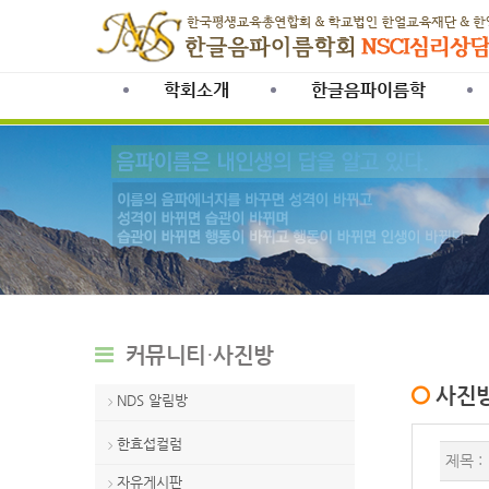
학회소개
한글음파이름학
커뮤니티·사진방
사진
NDS 알림방
>
한효섭컬럼
>
제목 
자유게시판
>