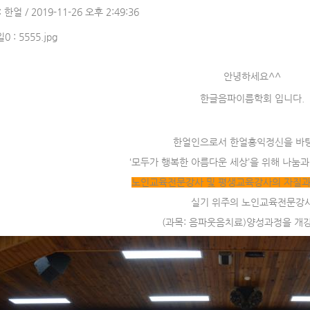
 한얼 / 2019-11-26 오후 2:49:36
0 :
5555.jpg
안녕하세요^^
한글음파이름학회 입니다.
한얼인으로서 한얼홍익정신을 바
‘모두가 행복한 아름다운 세상’을 위해 나눔과
노인교육전문강사 및 평생교육강사의 자질과
실기 위주의 노인교육전문강
(과목: 음파웃음치료)양성과정을 개