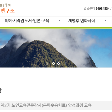
총방문객
54934534
/
특허·저작권도서·언론·교육
개명후 변화사례
방
제2기 노인교육전문강사(음파웃음치료) 양성과정 교육
: